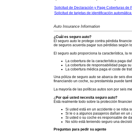
Solicitud de Declaración y Page Coberturas de P
Solicitud de tarjetas de identificación automática 
Auto Insurance Information
¿Cuál es seguro auto?
El seguro auto le protege contra pérdida financi
de seguros acuerda pagar sus pérdidas según lo d
El seguro auto proporciona la característica, la 
La cobertura de la característica paga da
La cobertura de responsabilidad paga su 
La cobertura médica paga el coste de trata
Una póliza de seguro auto se abarca de seis dive
financiando un coche, su prestamista puede tamb
La mayoría de las políticas autos son por seis m
¿
Por qué usted necesita seguro auto?
Está realmente todo sobre la protección financie
Si usted está en un accidente o se roba su
Si le o a algunos pasajeros dañan en un
Si usted o su coche es responsable de d
No sólo está teniendo seguro una decisió
Preguntas para pedir su agente