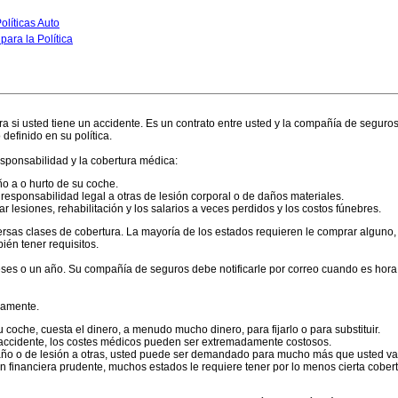
olíticas Auto
para la Política
era si usted tiene un accidente. Es un contrato entre usted y la compañía de segur
efinido en su política.
responsabilidad y la cobertura médica:
ño a o hurto de su coche.
responsabilidad legal a otras de lesión corporal o de daños materiales.
r lesiones, rehabilitación y los salarios a veces perdidos y los costos fúnebres.
rsas clases de cobertura. La mayoría de los estados requieren le comprar alguno, 
ién tener requisitos.
eses o un año. Su compañía de seguros debe notificarle por correo cuando es hora 
ramente.
 coche, cuesta el dinero, a menudo mucho dinero, para fijarlo o para substituir.
 accidente, los costes médicos pueden ser extremadamente costosos.
año o de lesión a otras, usted puede ser demandado para mucho más que usted va
n financiera prudente, muchos estados le requiere tener por lo menos cierta cobert